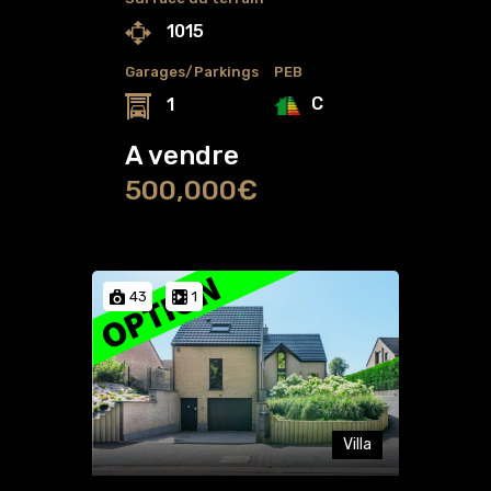
1015
Garages/Parkings
PEB
C
1
A vendre
500,000€
43
1
Villa