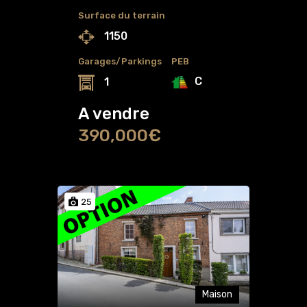
Surface du terrain
1150
Garages/Parkings
PEB
C
1
A vendre
390,000€
25
Maison