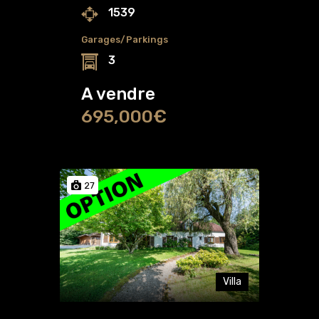
1539
Garages/Parkings
3
A vendre
695,000€
27
Villa