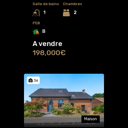
Salle de bains
Chambres
2
1
PEB
B
A vendre
198,000€
36
Maison