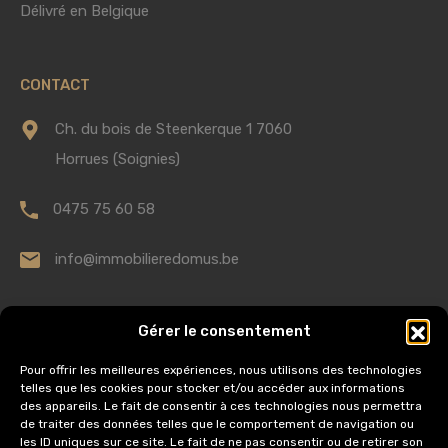
Délivré en Belgique
CONTACT
Ch. du bois de Steenkerque 1 7060
Horrues (Soignies)
0475 75 60 58
info@immobilieredomus.be
AUTORITÉ DE SURVEILLANCE
Gérer le consentement
Institut Professionnel des Agents Immobiliers,
Pour offrir les meilleures expériences, nous utilisons des technologies
telles que les cookies pour stocker et/ou accéder aux informations
Rue du Luxembourg 16
des appareils. Le fait de consentir à ces technologies nous permettra
de traiter des données telles que le comportement de navigation ou
1000 Bruxelles
les ID uniques sur ce site. Le fait de ne pas consentir ou de retirer son