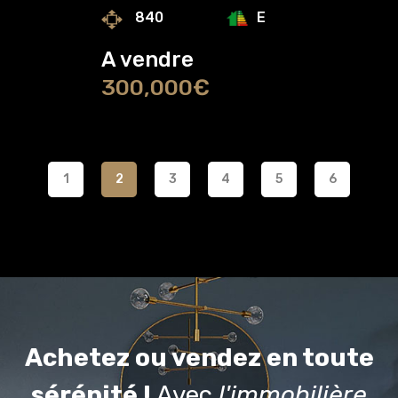
E
840
A vendre
300,000€
1
2
3
4
5
6
Achetez ou vendez en toute
sérénité !
Avec
l'immobilière