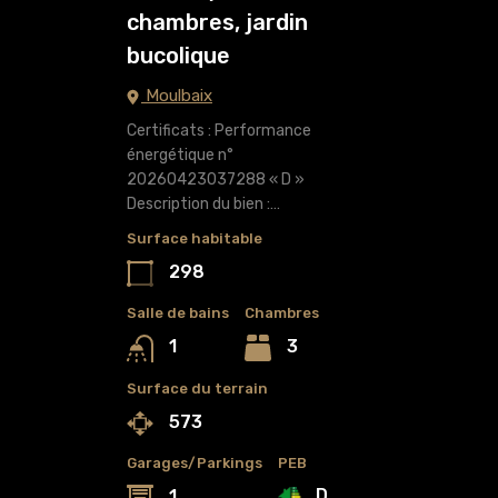
chambres, jardin
bucolique
Moulbaix
Certificats : Performance
énergétique n°
20260423037288 « D »
Description du bien :…
Surface habitable
298
Salle de bains
Chambres
3
1
Surface du terrain
573
Garages/Parkings
PEB
D
1