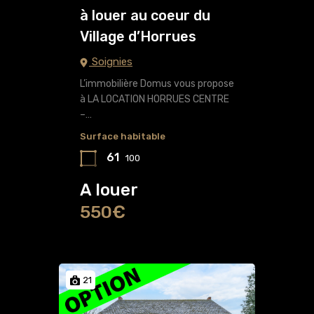
à louer au coeur du
Village d’Horrues
Soignies
L’immobilière Domus vous propose
à LA LOCATION HORRUES CENTRE
–…
Surface habitable
61
100
A louer
550€
21