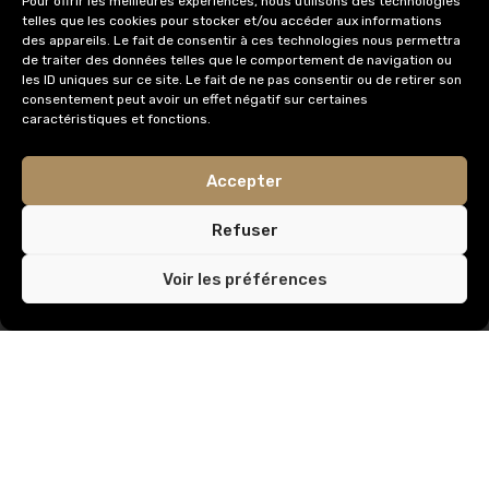
Pour offrir les meilleures expériences, nous utilisons des technologies
0475 75 60 58
telles que les cookies pour stocker et/ou accéder aux informations
des appareils. Le fait de consentir à ces technologies nous permettra
de traiter des données telles que le comportement de navigation ou
info@immobilieredomus.be
les ID uniques sur ce site. Le fait de ne pas consentir ou de retirer son
consentement peut avoir un effet négatif sur certaines
caractéristiques et fonctions.
AUTORITÉ DE SURVEILLANCE
Accepter
Institut Professionnel des Agents Immobiliers,
Rue du Luxembourg 16
Refuser
1000 Bruxelles
Voir les préférences
IPI Code de déontologie
AXA
© Tous droits réservés /
Privacy & Terms.
Créé par
Carrément Graphique