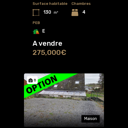
Surface habitable
Chambres
130
4
m²
PEB
E
A vendre
275,000€
8
Maison