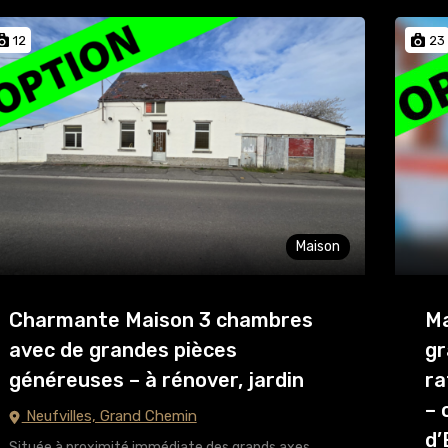
12
23
Maison
Charmante Maison 3 chambres
Ma
avec de grandes pièces
gr
généreuses – à rénover, jardin
ra
– 
Neufvilles, Grand Chemin
d’
Située à proximité immédiate des grands axes