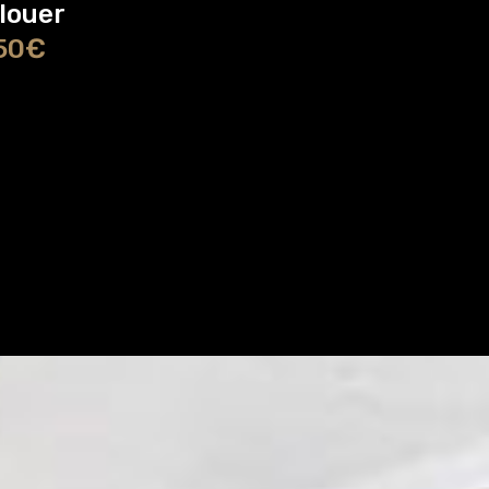
 louer
50€