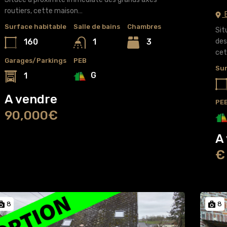
routiers, cette maison…
E
Surface habitable
Salle de bains
Chambres
Sit
160
3
des
1
cet
Garages/Parkings
PEB
Sur
G
1
A vendre
PE
90,000€
A
€
8
8