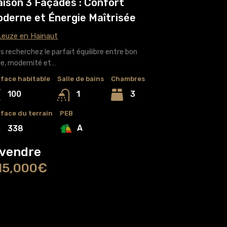
ison 3 Façades : Confort
derne et Énergie Maîtrisée
euze en Hainaut
s recherchez le parfait équilibre entre bon
re, modernité et…
face habitable
Salle de bains
Chambres
100
3
1
face du terrain
PEB
A
338
 vendre
15,000€