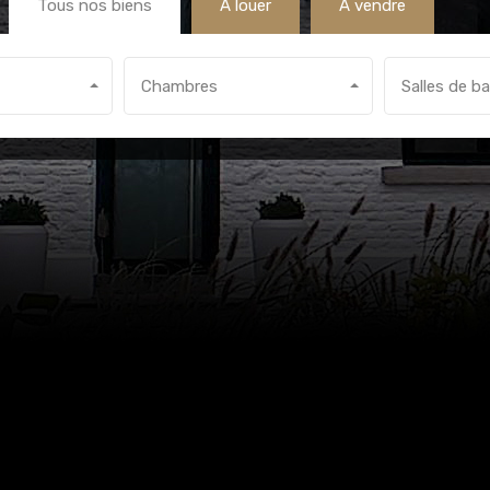
Tous nos biens
A louer
A vendre
Chambres
Salles de ba