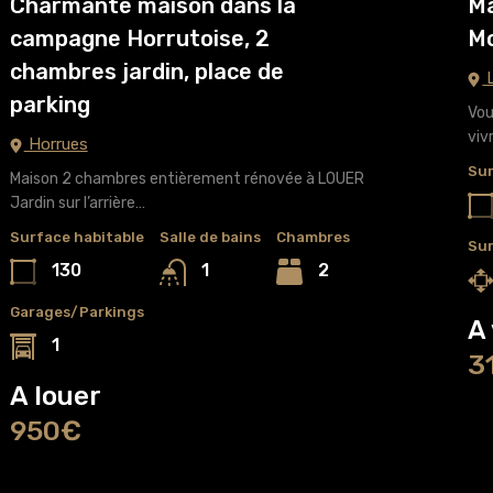
Charmante maison dans la
Ma
campagne Horrutoise, 2
Mo
chambres jardin, place de
L
parking
Vou
viv
Horrues
Sur
Maison 2 chambres entièrement rénovée à LOUER
Jardin sur l’arrière…
Surface habitable
Salle de bains
Chambres
Sur
130
2
1
Garages/Parkings
A
1
3
A louer
950€