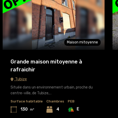
Maison mitoyenne
Grande maison mitoyenne à
rafraichir
Tubize
Située dans un environnement urbain, proche du
centre-ville, de Tubize,…
Surface habitable
Chambres
PEB
E
130
4
m²