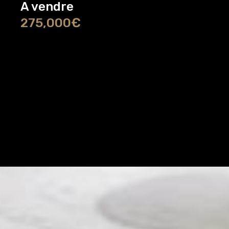
A vendre
275,000€