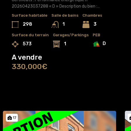
20260423037288 « D » Description du bien :…
Surface habitable
Salle de bains
Chambres
298
3
1
Surface du terrain
Garages/Parkings
PEB
D
573
1
A vendre
330,000€
17