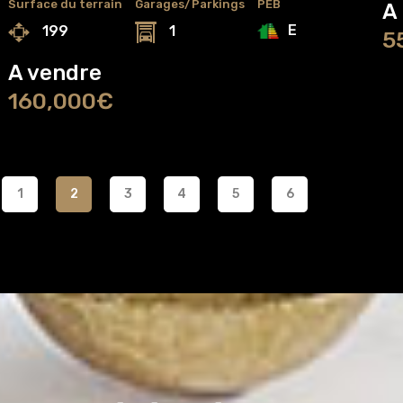
Surface du terrain
Garages/Parkings
PEB
A
E
199
1
5
A vendre
160,000€
1
2
3
4
5
6