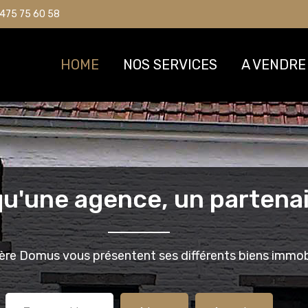
475 75 60 58
475 75 60 58
HOME
HOME
NOS SERVICES
NOS SERVICES
A VENDRE
A VENDRE
qu'une agence, un partenai
ère Domus vous présentent ses différents biens immobi