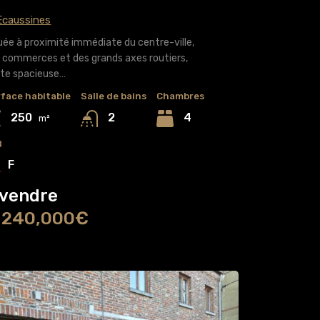
caussines
uée à proximité immédiate du centre-ville,
 commerces et des grands axes routiers,
te spacieuse…
face habitable
Salle de bains
Chambres
250
4
2
m²
B
F
 vendre
 240,000€