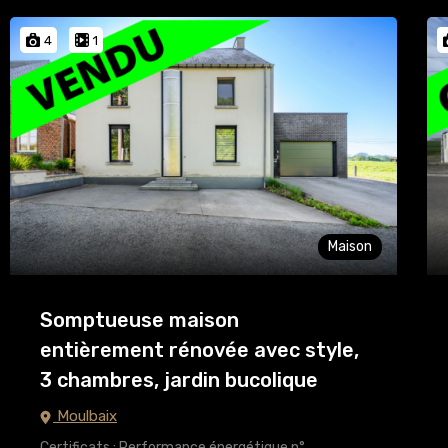
4
1
Maison
Somptueuse maison
entièrement rénovée avec style,
3 chambres, jardin bucolique
Moulbaix
Certificats : Performance énergétique n°