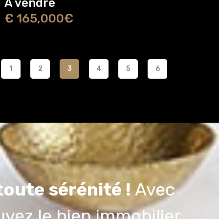
A vendre
€ 165,000€
1
2
3
4
5
6
oute sérénité !
Avec
ouvez le bien immobilier