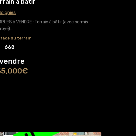
rrain à bâtir
oignies
RUES à VENDRE : Terrain à bâtir (avec permis
royé)…
face du terrain
668
 vendre
55,000€