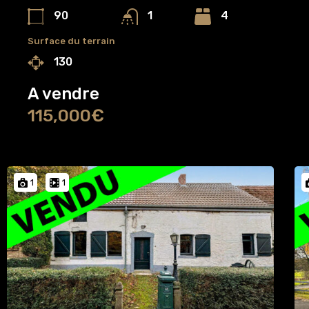
90
4
1
Surface du terrain
130
A vendre
115,000€
1
1