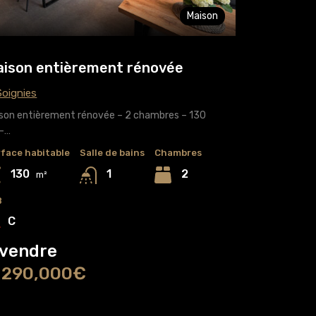
Maison
ison entièrement rénovée
oignies
son entièrement rénovée – 2 chambres – 130
 –…
face habitable
Salle de bains
Chambres
130
2
1
m²
B
C
 vendre
 290,000€