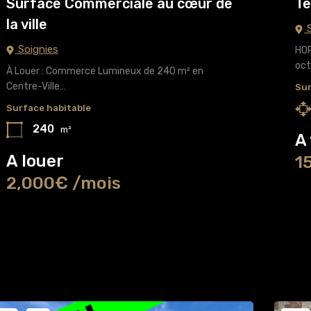
Surface Commerciale au cœur de
Te
la ville
S
Soignies
HOR
oct
À Louer : Commerce Lumineux de 240 m² en
Centre-Ville…
Sur
Surface habitable
240
m²
A
A louer
1
2,000€ /mois