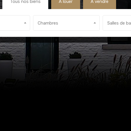
Tous nos biens
A louer
A vendre
Chambres
Salles de ba