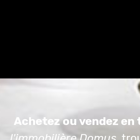
Achetez ou vendez en t
l'immobilière Domus
, tr