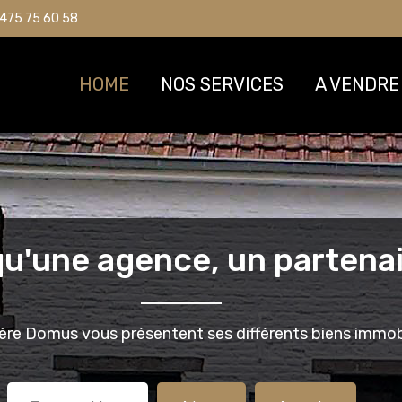
475 75 60 58
475 75 60 58
HOME
HOME
NOS SERVICES
NOS SERVICES
A VENDRE
A VENDRE
qu'une agence, un partenai
ère Domus vous présentent ses différents biens immobi