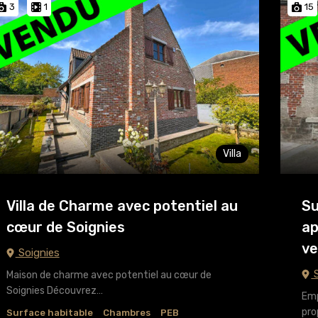
3
1
15
Villa
Villa de Charme avec potentiel au
Su
cœur de Soignies
ap
ve
Soignies
S
Maison de charme avec potentiel au cœur de
Soignies Découvrez…
Emp
pro
Surface habitable
Chambres
PEB