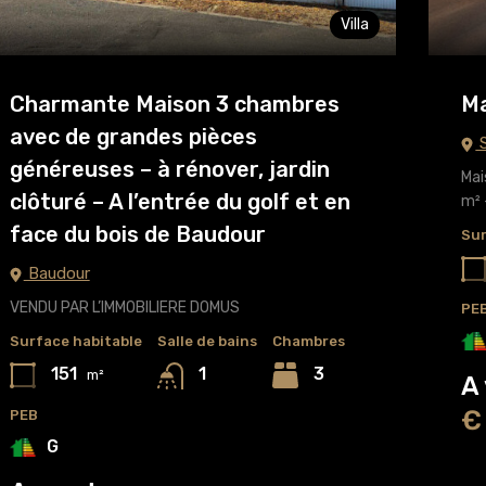
Villa
Charmante Maison 3 chambres
Ma
avec de grandes pièces
S
généreuses – à rénover, jardin
Mai
clôturé – A l’entrée du golf et en
m²
face du bois de Baudour
Sur
Baudour
VENDU PAR L’IMMOBILIERE DOMUS
PE
Surface habitable
Salle de bains
Chambres
151
3
1
m²
A
€
PEB
G