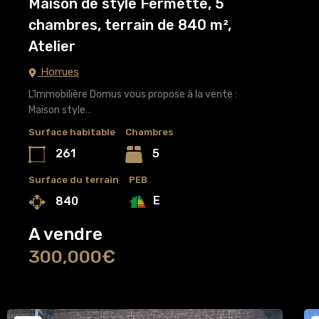
Maison de style Fermette, 5
chambres, terrain de 840 m²,
Atelier
Horrues
L’Immobilière Domus vous propose à la vente :
Maison style…
Surface habitable
Chambres
261
5
Surface du terrain
PEB
E
840
A vendre
300,000€