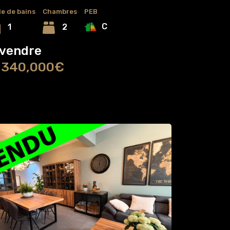
le de bains
Chambres
PEB
C
2
1
 vendre
 340,000€