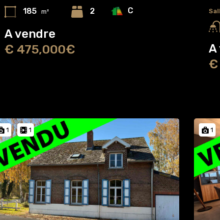
C
185
2
Sal
m²
A vendre
A
€ 475,000€
€
1
1
1