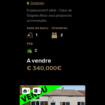
Soignies
Emplacement idéal – Cœur de
Soignies Nous vous proposons
un immeuble…
Salle de bains
Chambres
2
1
PEB
C
A vendre
€ 340,000€
1
1