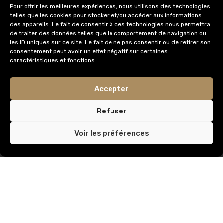
Pour offrir les meilleures expériences, nous utilisons des technologies
telles que les cookies pour stocker et/ou accéder aux informations
info@immobilieredomus.be
des appareils. Le fait de consentir à ces technologies nous permettra
de traiter des données telles que le comportement de navigation ou
les ID uniques sur ce site. Le fait de ne pas consentir ou de retirer son
consentement peut avoir un effet négatif sur certaines
AUTORITÉ DE SURVEILLANCE
caractéristiques et fonctions.
Institut Professionnel des Agents Immobiliers,
Accepter
Rue du Luxembourg 16
1000 Bruxelles
Refuser
IPI Code de déontologie
Voir les préférences
AXA
© Tous droits réservés /
Privacy & Terms.
Créé par
Carrément Graphique