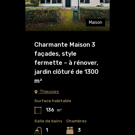
Maison
Charmante Maison 3
façades, style
fermette – à rénover,
jardin clôturé de 1300
m²
Thieusies
Surface habitable
136
m²
Salle de bains
Chambres
3
1