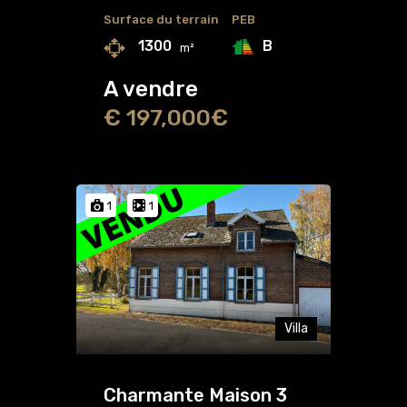
Surface du terrain
PEB
B
1300
m²
A vendre
€ 197,000€
1
1
Villa
Charmante Maison 3