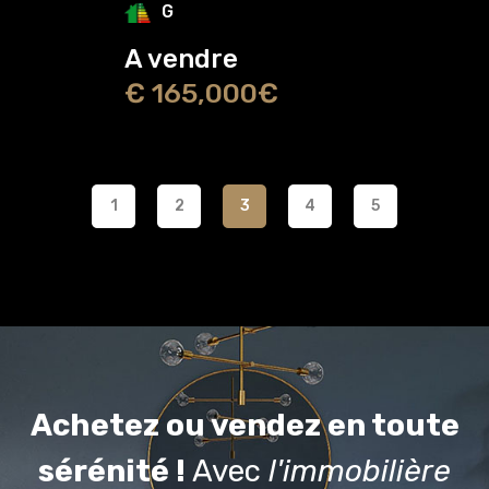
G
A vendre
€ 165,000€
1
2
3
4
5
Achetez ou vendez en toute
sérénité !
Avec
l'immobilière