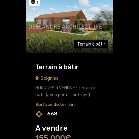
1
Terrain à bâtir
Terrain à bâtir
Soignies
HORRUES à VENDRE : Terrain à
bâtir (avec permis octroyé)…
Surface du terrain
668
A vendre
155,000€