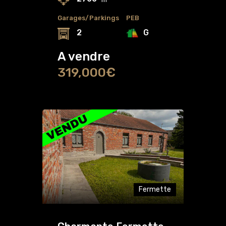
Garages/Parkings
PEB
G
2
A vendre
319,000€
Fermette