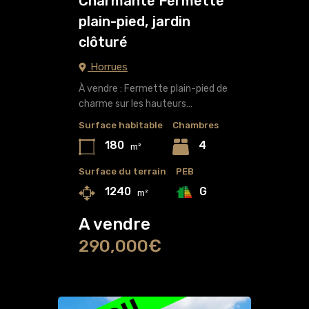
Charmante Fermette
plain-pied, jardin
clôturé
Horrues
À vendre : Fermette plain-pied de
charme sur les hauteurs…
Surface habitable
Chambres
180
4
m²
Surface du terrain
PEB
G
1240
m²
A vendre
290,000€