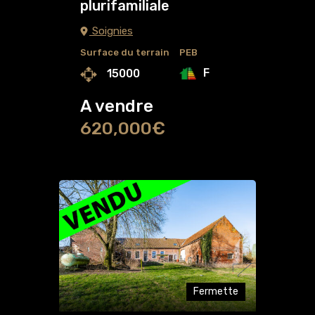
plurifamiliale
Soignies
Surface du terrain
PEB
F
15000
A vendre
620,000€
Fermette