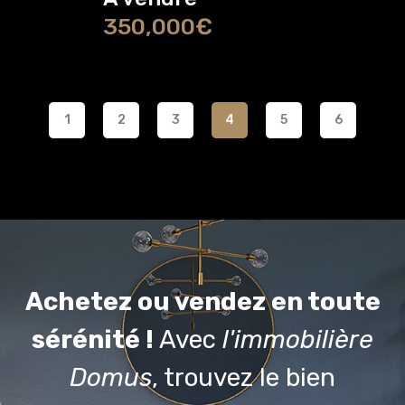
350,000€
1
2
3
4
5
6
Achetez ou vendez en toute
sérénité !
Avec
l'immobilière
Domus
, trouvez le bien