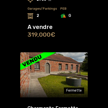
Garages/Parkings
PEB
G
2
A vendre
319,000€
Fermette