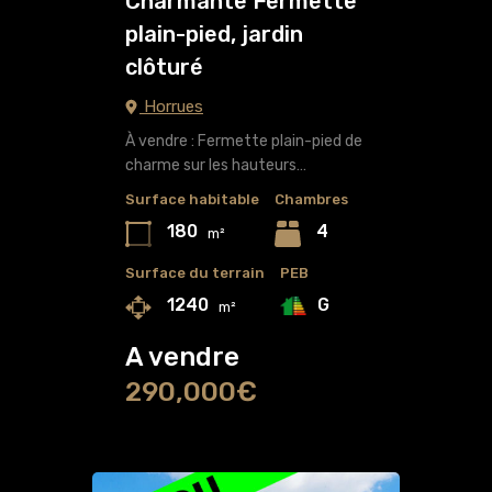
Charmante Fermette
plain-pied, jardin
clôturé
Horrues
À vendre : Fermette plain-pied de
charme sur les hauteurs…
Surface habitable
Chambres
180
4
m²
Surface du terrain
PEB
G
1240
m²
A vendre
290,000€