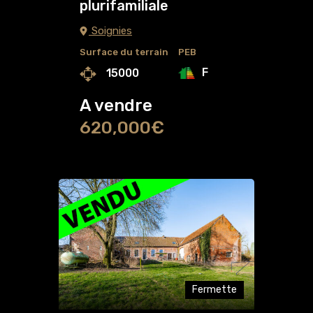
plurifamiliale
Soignies
Surface du terrain
PEB
F
15000
A vendre
620,000€
Fermette