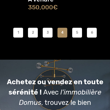
350,000€
1
2
3
4
5
6
Achetez ou vendez en toute
sérénité !
Avec
l'immobilière
Domus
, trouvez le bien