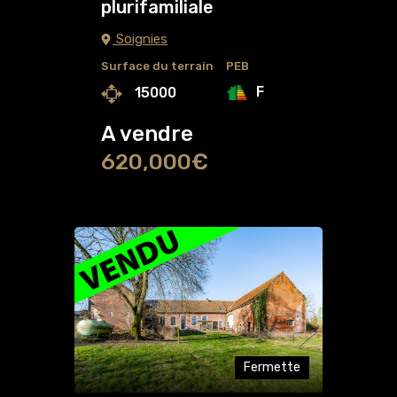
plurifamiliale
Soignies
Surface du terrain
PEB
F
15000
A vendre
620,000€
Fermette