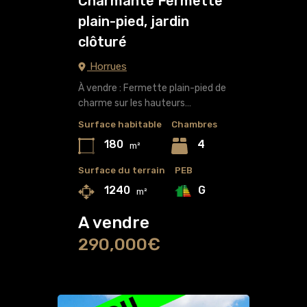
Charmante Fermette
plain-pied, jardin
clôturé
Horrues
À vendre : Fermette plain-pied de
charme sur les hauteurs…
Surface habitable
Chambres
180
4
m²
Surface du terrain
PEB
G
1240
m²
A vendre
290,000€