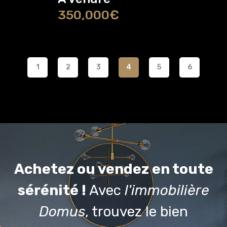
350,000€
1
2
3
4
5
6
Achetez ou vendez en toute
sérénité !
Avec
l'immobilière
Domus
, trouvez le bien