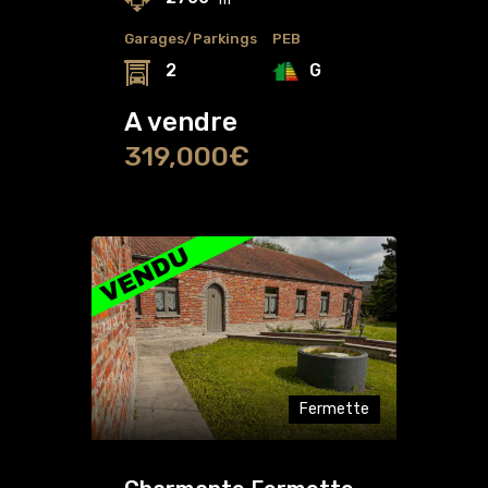
Garages/Parkings
PEB
G
2
A vendre
319,000€
Fermette