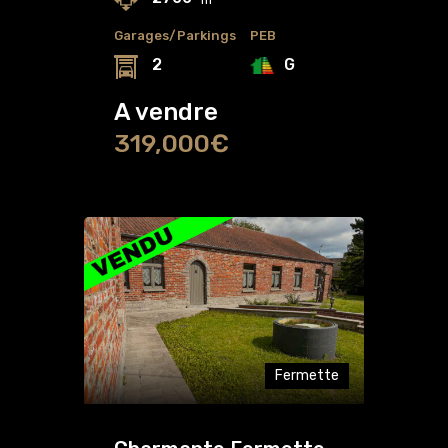
Garages/Parkings
PEB
G
2
A vendre
319,000€
Fermette