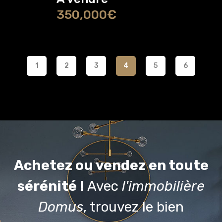
350,000€
1
2
3
4
5
6
Achetez ou vendez en toute
sérénité !
Avec
l'immobilière
Domus
, trouvez le bien