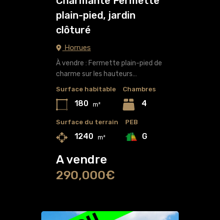
Charmante Fermette
plain-pied, jardin
clôturé
Horrues
À vendre : Fermette plain-pied de
charme sur les hauteurs…
Surface habitable
Chambres
180
4
m²
Surface du terrain
PEB
G
1240
m²
A vendre
290,000€