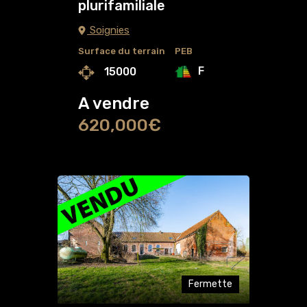
plurifamiliale
Soignies
Surface du terrain
PEB
F
15000
A vendre
620,000€
Fermette