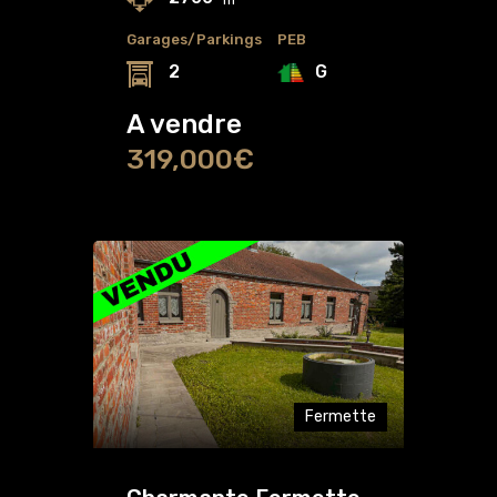
Garages/Parkings
PEB
G
2
A vendre
319,000€
Fermette