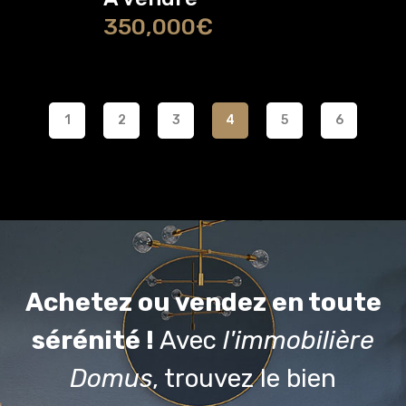
350,000€
1
2
3
4
5
6
Achetez ou vendez en toute
sérénité !
Avec
l'immobilière
Domus
, trouvez le bien