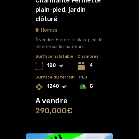
Charmante Fermette
plain-pied, jardin
clôturé
Horrues
À vendre : Fermette plain-pied de
charme sur les hauteurs…
Surface habitable
Chambres
180
4
m²
Surface du terrain
PEB
G
1240
m²
A vendre
290,000€