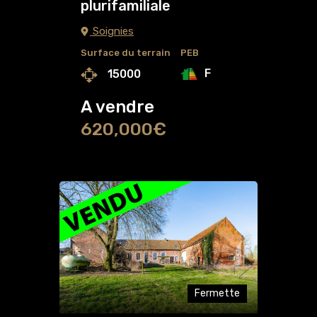
plurifamiliale
Soignies
Surface du terrain
PEB
F
15000
A vendre
620,000€
Fermette