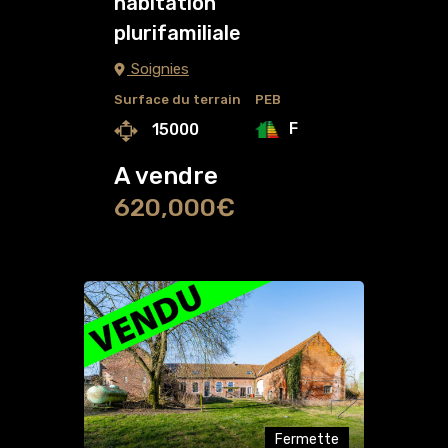
habitation
plurifamiliale
Soignies
Surface du terrain
PEB
F
15000
A vendre
620,000€
Fermette