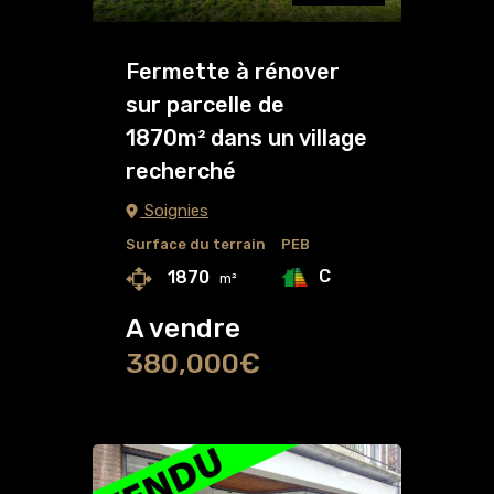
Fermette à rénover
sur parcelle de
1870m² dans un village
recherché
Soignies
Surface du terrain
PEB
C
1870
m²
A vendre
380,000€