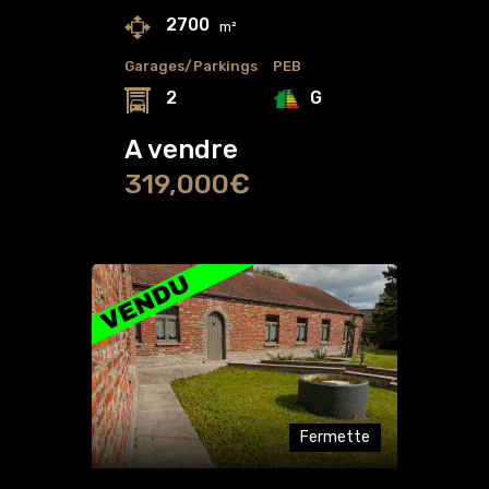
2700
m²
Garages/Parkings
PEB
G
2
A vendre
319,000€
Fermette