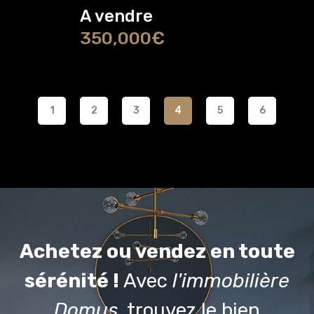
A vendre
350,000€
1
2
3
4
5
6
Achetez ou vendez en toute
sérénité !
Avec
l'immobilière
Domus
, trouvez le bien