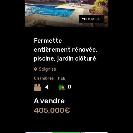
Fermette
Fermette
entièrement rénovée,
piscine, jardin clôturé
Soignies
Chambres
PEB
D
4
A vendre
405,000€