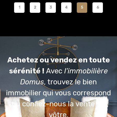
1
2
3
4
5
6
Achetez ou vendez en toute
sérénité !
Avec
l'immobilière
Domus
, trouvez le bien
immobilier qui vous correspond
ou confiez-nous la vente du
vôtre.