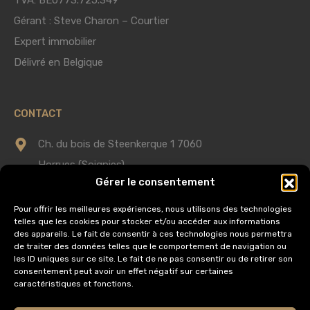
TVA: BE0773.725.349
Gérant : Steve Charon – Courtier
Expert immobilier
Délivré en Belgique
CONTACT
Ch. du bois de Steenkerque 1 7060
Horrues (Soignies)
Gérer le consentement
0475 75 60 58
Pour offrir les meilleures expériences, nous utilisons des technologies
telles que les cookies pour stocker et/ou accéder aux informations
info@immobilieredomus.be
des appareils. Le fait de consentir à ces technologies nous permettra
de traiter des données telles que le comportement de navigation ou
les ID uniques sur ce site. Le fait de ne pas consentir ou de retirer son
consentement peut avoir un effet négatif sur certaines
AUTORITÉ DE SURVEILLANCE
caractéristiques et fonctions.
Institut Professionnel des Agents Immobiliers,