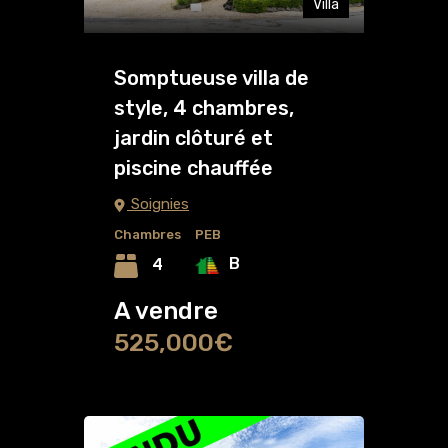
Villa
Somptueuse villa de
style, 4 chambres,
jardin clôturé et
piscine chauffée
Soignies
Chambres
PEB
B
4
A vendre
525,000€