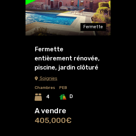
Fermette
Fermette
entièrement rénovée,
piscine, jardin clôturé
Soignies
Chambres
PEB
D
4
A vendre
405,000€