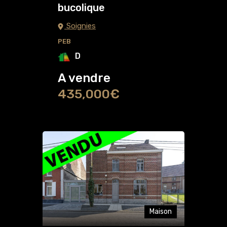
bucolique
Soignies
PEB
D
A vendre
435,000€
Maison