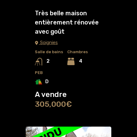
Très belle maison
entièrement rénovée
avec goût
Soignies
Salle de bains
Chambres
4
2
PEB
D
A vendre
305,000€