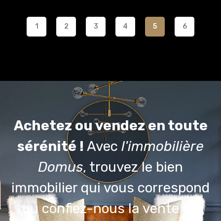
1
2
3
4
5
6
Achetez ou vendez en toute
sérénité !
Avec
l'immobilière
Domus
, trouvez le bien
immobilier qui vous correspond
ou confiez-nous la vente du