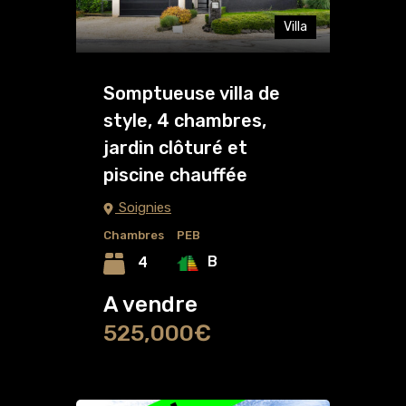
Villa
Somptueuse villa de
style, 4 chambres,
jardin clôturé et
piscine chauffée
Soignies
Chambres
PEB
B
4
A vendre
525,000€