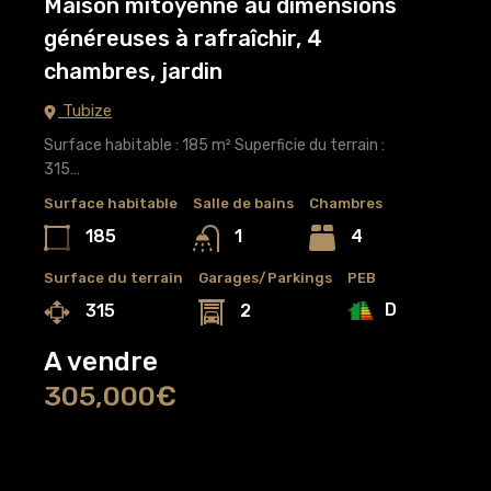
Maison mitoyenne au dimensions
généreuses à rafraîchir, 4
chambres, jardin
Tubize
Surface habitable : 185 m² Superficie du terrain :
315…
Surface habitable
Salle de bains
Chambres
185
4
1
Surface du terrain
Garages/Parkings
PEB
D
315
2
A vendre
305,000€