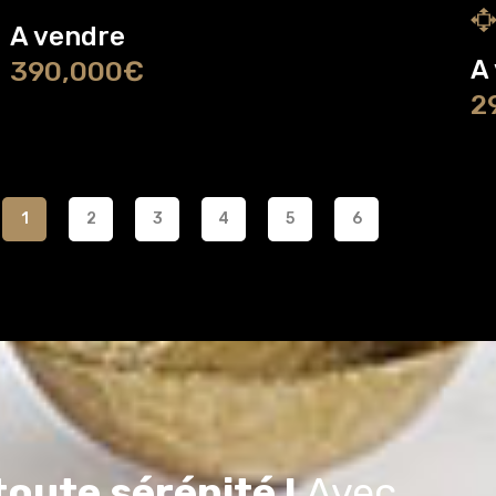
A vendre
A
390,000€
2
1
2
3
4
5
6
oute sérénité !
Avec