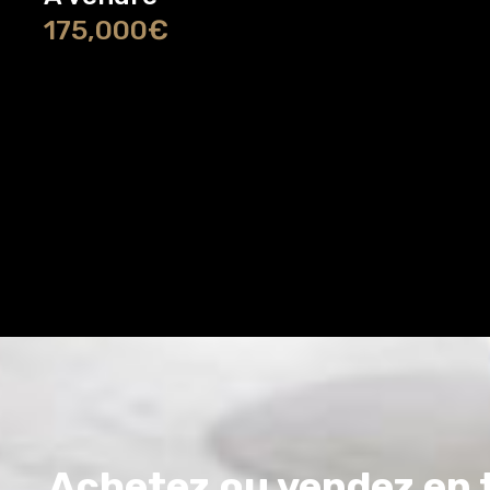
175,000€
Achetez ou vendez en t