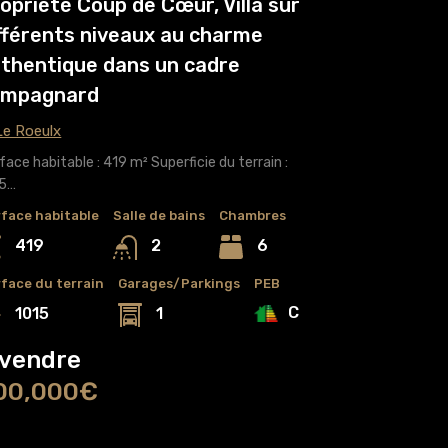
opriété Coup de Cœur, Villa sur
fférents niveaux au charme
thentique dans un cadre
ampagnard
e Roeulx
face habitable : 419 m² Superficie du terrain :
15…
face habitable
Salle de bains
Chambres
419
6
2
face du terrain
Garages/Parkings
PEB
C
1015
1
 vendre
00,000€