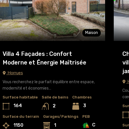
Maison
Villa 4 Façades : Confort
Ch
Moderne et Énergie Maîtrisée
vi
ja
Horrues
H
Vous recherchez le parfait équilibre entre espace,
modernité et économies…
Cou
cœ
Surface habitable
Salle de bains
Chambres
164
3
2
Sur
Surface du terrain
Garages/Parkings
PEB
C
1150
1
Sur