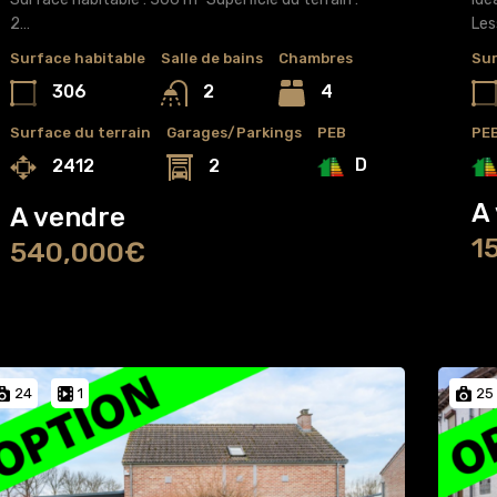
2…
Les
Surface habitable
Salle de bains
Chambres
Sur
306
4
2
Surface du terrain
Garages/Parkings
PEB
PE
D
2412
2
A
A vendre
1
540,000€
24
1
25