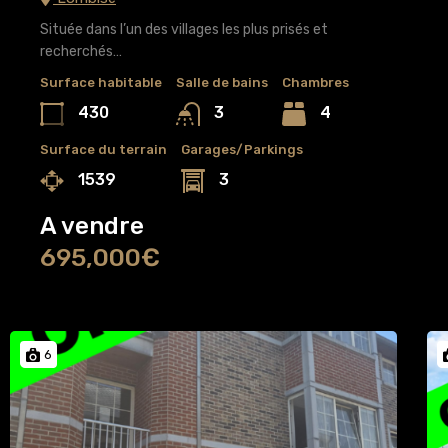
Située dans l’un des villages les plus prisés et
recherchés…
Surface habitable
Salle de bains
Chambres
430
4
3
Surface du terrain
Garages/Parkings
1539
3
A vendre
695,000€
6