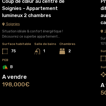
Coup de cœur au centre de
Pr
Soignies – Appartement
di
lumineux 2 chambres
au
c
Soignies
L
Situation idéale & confort énergétique !
Découvrez ce superbe appartement…
Sur
10
Surface habitable
Salle de bains
Chambres
75
2
1
Sur
PEB
B
Sur
A vendre
198,000€
A
5