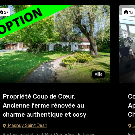
27
13
Villa
Propriété Coup de Cœur,
Co
Ancienne ferme rénovée au
Ap
charme authentique et cosy
Ch
Masnuy Saint Jean
L
Surface habitable : 306 m² Superficie du terrain :
Idé