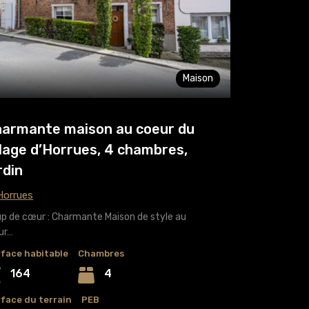
Maison
armante maison au coeur du
llage d’Horrues, 4 chambres,
rdin
orrues
p de cœur : Charmante Maison de style au
ur…
face habitable
Chambres
164
4
face du terrain
PEB