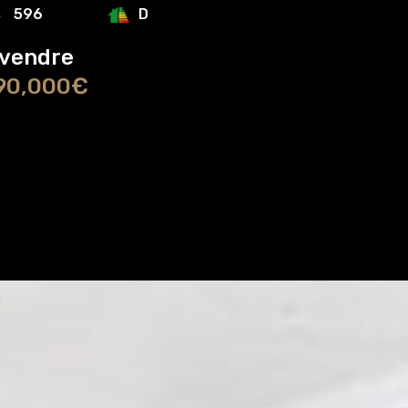
D
596
 vendre
90,000€