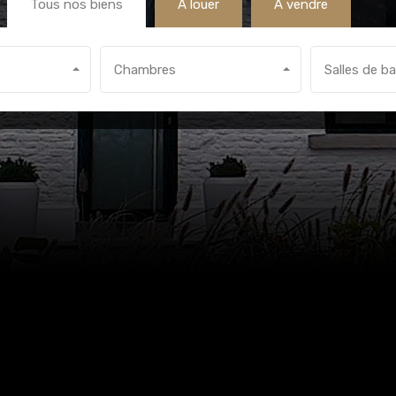
Tous nos biens
A louer
A vendre
Chambres
Salles de ba