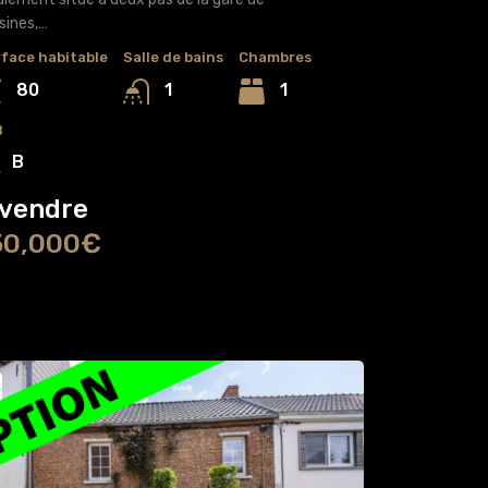
sines,…
face habitable
Salle de bains
Chambres
80
1
1
B
B
 vendre
50,000€