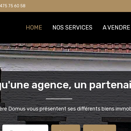
475 75 60 58
475 75 60 58
HOME
HOME
NOS SERVICES
NOS SERVICES
A VENDRE
A VENDRE
qu'une agence, un partenai
ère Domus vous présentent ses différents biens immobi