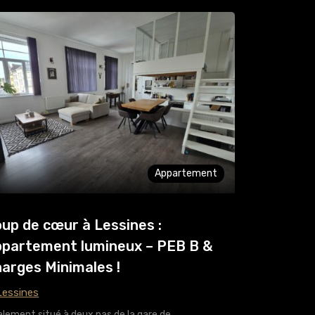
Appartement
up de cœur à Lessines :
partement lumineux – PEB B &
arges Minimales !
essines
alement situé à deux pas de la gare de