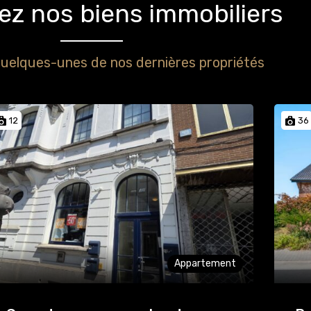
z nos biens immobiliers
uelques-unes de nos dernières propriétés
12
36
Appartement