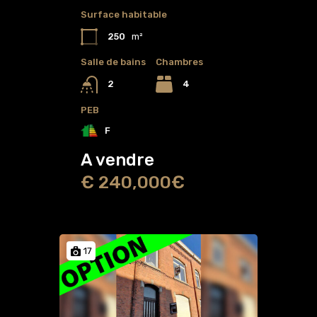
Surface habitable
250
m²
Salle de bains
Chambres
4
2
PEB
F
A vendre
€ 240,000€
17