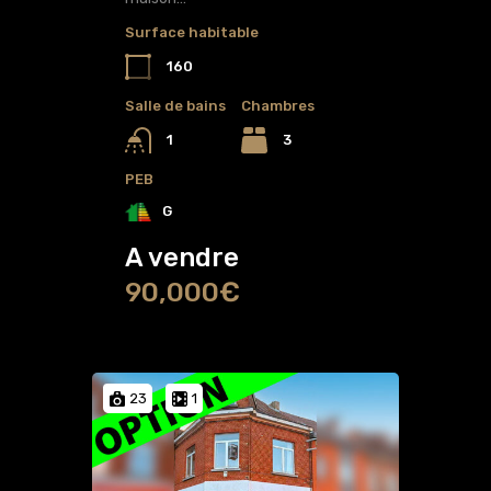
Surface habitable
160
Salle de bains
Chambres
3
1
PEB
G
A vendre
90,000€
23
1