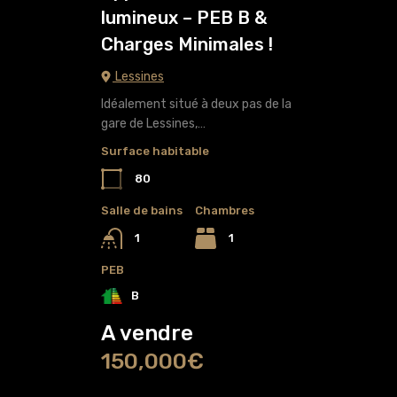
lumineux – PEB B &
Charges Minimales !
Lessines
Idéalement situé à deux pas de la
gare de Lessines,…
Surface habitable
80
Salle de bains
Chambres
1
1
PEB
B
A vendre
150,000€