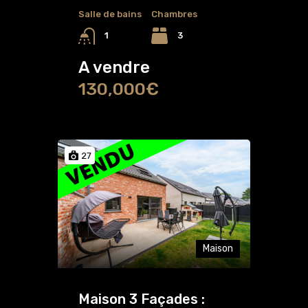
Salle de bains
Chambres
3
1
A vendre
130,000€
27
Maison
Maison 3 Façades :