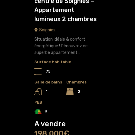
centre de Soignies –
Appartement
lumineux 2 chambres
Soignies
Situation idéale & confort
énergétique ! Découvrez ce
superbe appartement…
Surface habitable
75
Salle de bains
Chambres
2
1
PEB
B
A vendre
198,000€