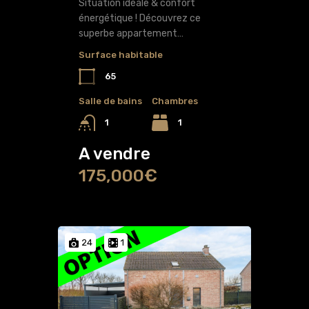
Situation idéale & confort
énergétique ! Découvrez ce
superbe appartement…
Surface habitable
65
Salle de bains
Chambres
1
1
A vendre
175,000€
24
1