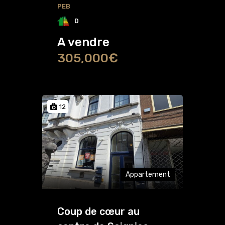
PEB
D
A vendre
305,000€
12
Appartement
Coup de cœur au