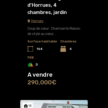
d’Horrues, 4
chambres, jardin
Horrues
Coup de cœur : Charmante Maison
de style au cœur…
Surface habitable
Chambres
164
4
PEB
D
A vendre
290,000€
13