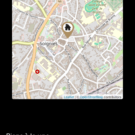
Leaflet
| ©
OpenStreetMap
contributors