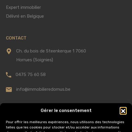
Expert immobilier
Délivré en Belgique
CONTACT
Ch. du bois de Steenkerque 1 7060
Horrues (Soignies)
0475 75 60 58
info@immobilieredomus.be
AUTORITÉ DE SURVEILLANCE
Gérer le consentement
Institut Professionnel des Agents Immobiliers,
Pour offrir les meilleures expériences, nous utilisons des technologies
telles que les cookies pour stocker et/ou accéder aux informations
Rue du Luxembourg 16