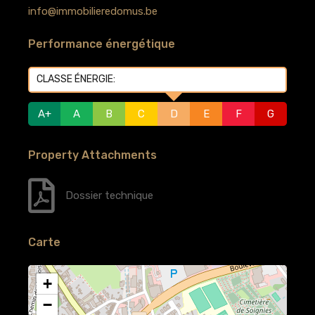
info@immobilieredomus.be
Performance énergétique
CLASSE ÉNERGIE:
D
A+
A
B
C
D
E
F
G
Property Attachments
Dossier technique
Carte
+
−