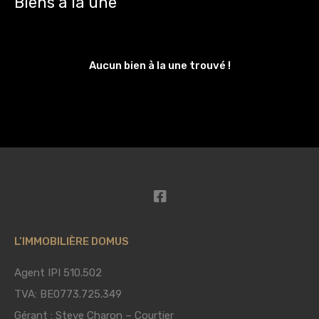
Biens à la une
Aucun bien à la une trouvé !
L’IMMOBILIÈRE DOMUS
Agent IPI 510.502
TVA: BE0773.725.349
Gérant : Steve Charon – Courtier