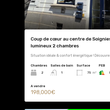
Coup de cœur au centre de Soigni
lumineux 2 chambres
Situation idéale & confort énergétique ! Découv
Chambres
Salles de bain
Surface
PEB
2
75
m²
1
A vendre
198,000€