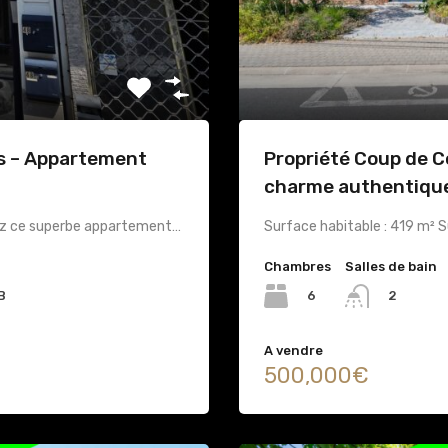
es – Appartement
Propriété Coup de Cœ
charme authentiqu
rez ce superbe appartement…
Surface habitable : 419 m² Su
Chambres
Salles de bain
6
B
2
A vendre
500,000€