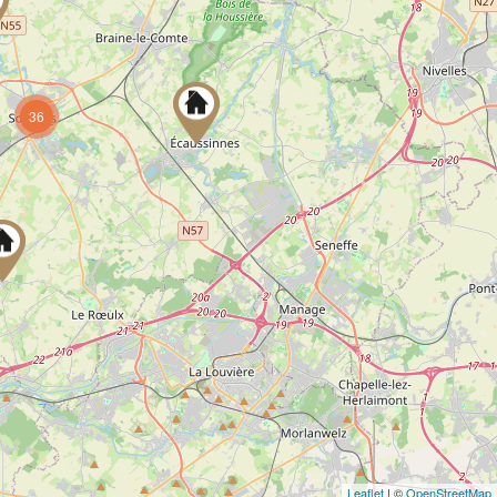
36
Leaflet
| ©
OpenStreetMap