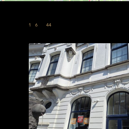
1
à
6
sur
44
Immobilies