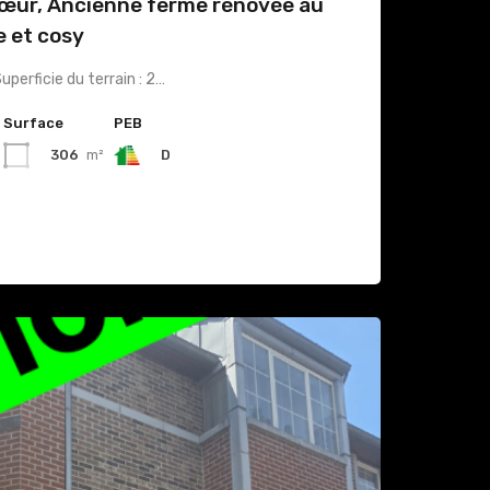
Cœur, Ancienne ferme rénovée au
 et cosy
perficie du terrain : 2…
Surface
PEB
306
m²
D