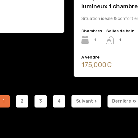
lumineux 1 chambre
Situation idéale & confort 
Chambres
Salles de bain
1
1
A vendre
175,000€
1
2
3
4
Suivant
Dernière