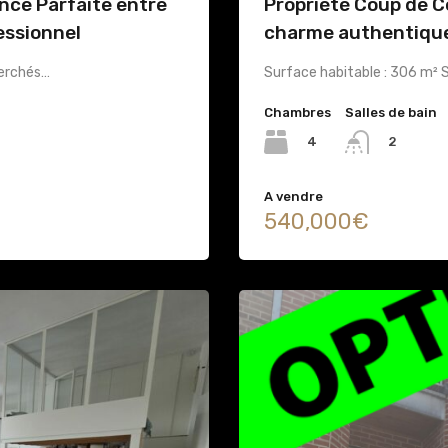
ance Parfaite entre
Propriété Coup de 
essionnel
charme authentique
cherchés…
Surface habitable : 306 m² Su
Chambres
Salles de bain
4
2
A vendre
540,000€