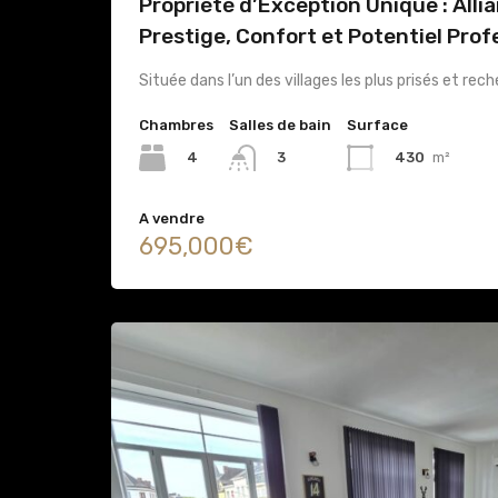
Propriété d’Exception Unique : Alli
Prestige, Confort et Potentiel Prof
Située dans l’un des villages les plus prisés et re
Chambres
Salles de bain
Surface
4
430
m²
3
A vendre
695,000€