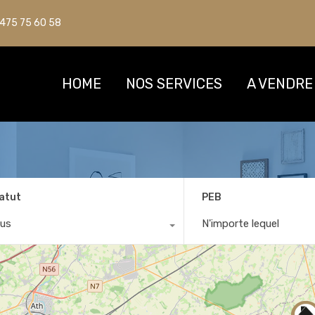
475 75 60 58
475 75 60 58
HOME
HOME
NOS SERVICES
NOS SERVICES
A VENDRE
A VENDRE
atut
PEB
us
N'importe lequel