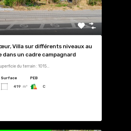
ur, Villa sur différents niveaux au
e dans un cadre campagnard
perficie du terrain : 1015…
Surface
PEB
419
m²
C