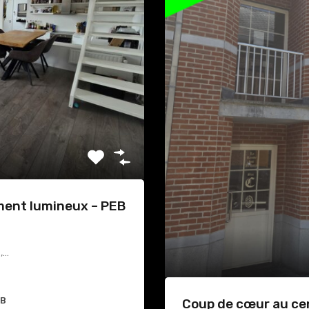
ment lumineux – PEB
s,…
B
Coup de cœur au ce