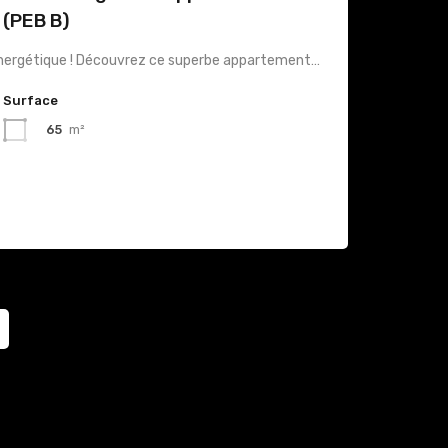
 (PEB B)
énergétique ! Découvrez ce superbe appartement…
Surface
65
m²