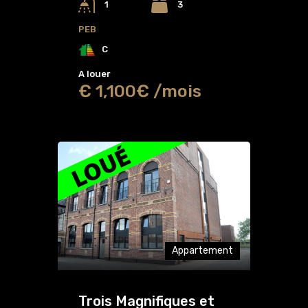
3
1
PEB
C
A louer
€ 1,100€ /mois
Appartement
Trois Magnifiques et