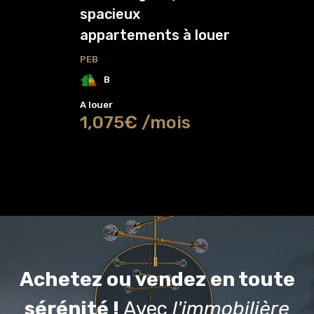
spacieux
appartements à louer
PEB
B
A louer
1,075€ /mois
Achetez ou vendez en toute
sérénité !
Avec
l'immobilière