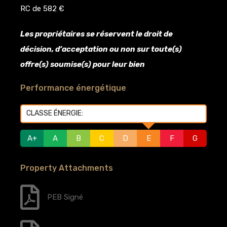
RC de 582 €
Les propriétaires se réservent le droit de
décision, d’acceptation ou non sur toute(s)
offre(s) soumise(s) pour leur bien
Performance énergétique
CLASSE ÉNERGIE:
E
A+
A
B
C
D
E
F
G
Property Attachments
PEB Signé