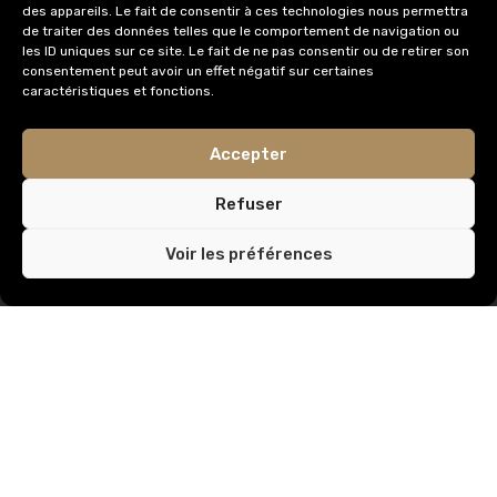
des appareils. Le fait de consentir à ces technologies nous permettra
de traiter des données telles que le comportement de navigation ou
info@immobilieredomus.be
les ID uniques sur ce site. Le fait de ne pas consentir ou de retirer son
consentement peut avoir un effet négatif sur certaines
caractéristiques et fonctions.
AUTORITÉ DE SURVEILLANCE
Accepter
Institut Professionnel des Agents Immobiliers,
Rue du Luxembourg 16
Refuser
1000 Bruxelles
Voir les préférences
IPI Code de déontologie
AXA
© Tous droits réservés /
Privacy & Terms.
Créé par
Carrément Graphique