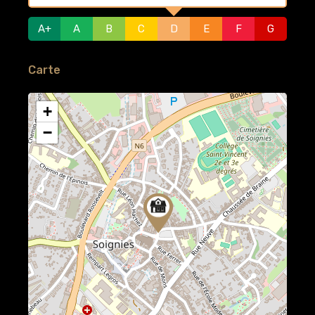
A+
A
B
C
D
E
F
G
Carte
+
−