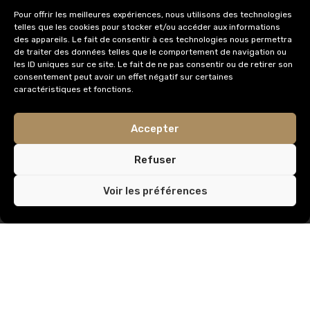
0475 75 60 58
Pour offrir les meilleures expériences, nous utilisons des technologies
telles que les cookies pour stocker et/ou accéder aux informations
info@immobilieredomus.be
des appareils. Le fait de consentir à ces technologies nous permettra
de traiter des données telles que le comportement de navigation ou
les ID uniques sur ce site. Le fait de ne pas consentir ou de retirer son
consentement peut avoir un effet négatif sur certaines
AUTORITÉ DE SURVEILLANCE
caractéristiques et fonctions.
Institut Professionnel des Agents Immobiliers,
Accepter
Rue du Luxembourg 16
1000 Bruxelles
Refuser
IPI Code de déontologie
Voir les préférences
AXA
© Tous droits réservés /
Privacy & Terms.
Créé par
Carrément Graphique