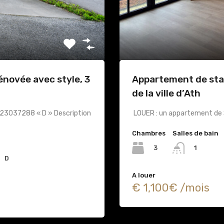
novée avec style, 3
Appartement de sta
de la ville d’Ath
423037288 « D » Description
LOUER : un appartement de 
Chambres
Salles de bain
3
1
D
A louer
€ 1,100€ /mois