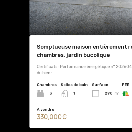
Somptueuse maison entièrement ré
chambres, jardin bucolique
Certificats : Performance énergétique n° 20260
du bien :…
Chambres
Salles de bain
Surface
PEB
3
298
m²
1
A vendre
330,000€