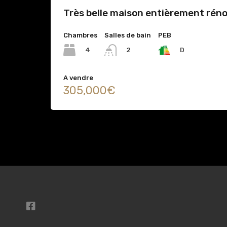
Très belle maison entièrement rén
Chambres
Salles de bain
PEB
4
D
2
A vendre
305,000€