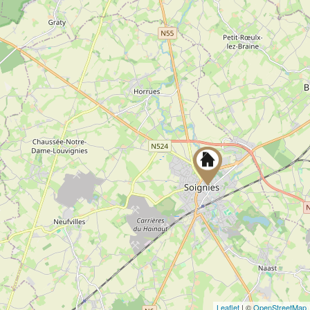
Leaflet
| ©
OpenStreetMap