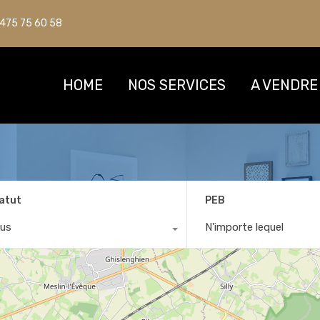
475 75 60 58
475 75 60 58
HOME
HOME
NOS SERVICES
NOS SERVICES
A VENDRE
A VENDRE
atut
PEB
us
N'importe lequel