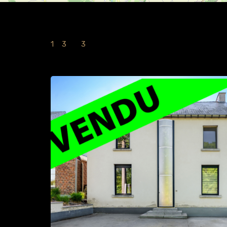
1
à
3
sur
3
Immobilies