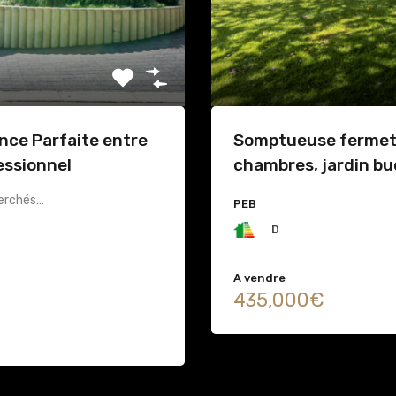
ance Parfaite entre
Somptueuse fermett
essionnel
chambres, jardin bu
cherchés…
PEB
D
A vendre
435,000€