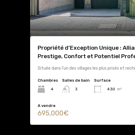
Propriété d’Exception Unique : Alli
Prestige, Confort et Potentiel Prof
Située dans l’un des villages les plus prisés et re
Chambres
Salles de bain
Surface
4
430
m²
3
A vendre
695,000€