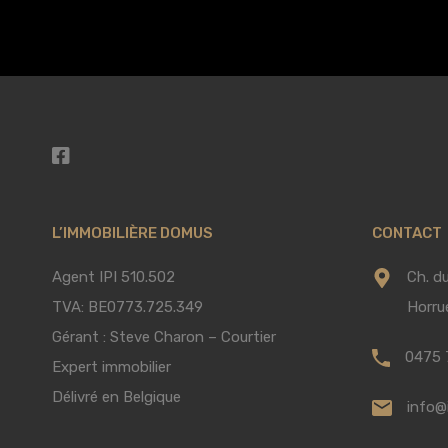
L’IMMOBILIÈRE DOMUS
CONTACT
Agent IPI 510.502
Ch. d
TVA: BE0773.725.349
Horru
Gérant : Steve Charon – Courtier
0475 
Expert immobilier
Délivré en Belgique
info@