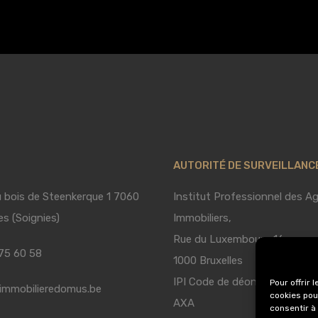
AUTORITÉ DE SURVEILLANC
u bois de Steenkerque 1 7060
Institut Professionnel des A
es (Soignies)
Immobiliers,
Rue du Luxembourg 16
75 60 58
1000 Bruxelles
IPI Code de déontologie
Pour offrir 
immobilieredomus.be
cookies pou
AXA
consentir à