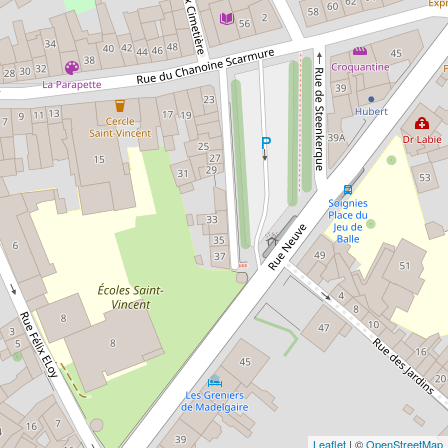
Leaflet
| ©
OpenStreetMap