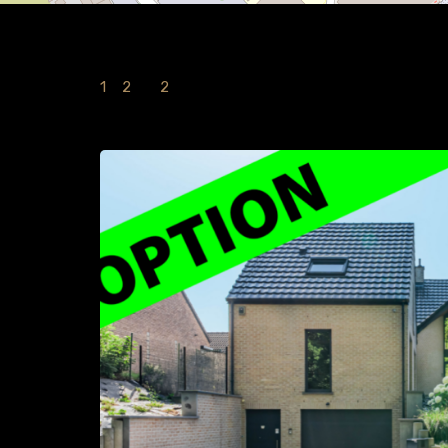
1
à
2
sur
2
Immobilies