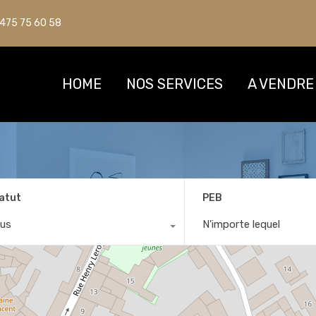
475 75 60 58
475 75 60 58
HOME
HOME
NOS SERVICES
NOS SERVICES
A VENDRE
A VENDRE
atut
PEB
us
N'importe lequel