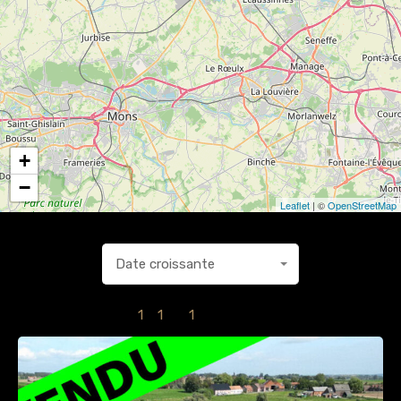
+
−
Leaflet
| ©
OpenStreetMap
Date croissante
1
à
1
sur
1
Immobilies