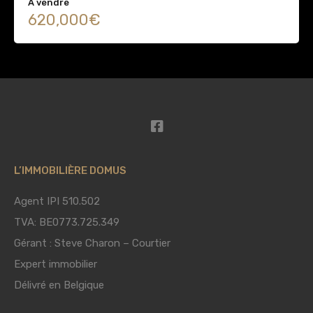
A vendre
620,000€
L’IMMOBILIÈRE DOMUS
Agent IPI 510.502
TVA: BE0773.725.349
Gérant : Steve Charon – Courtier
Expert immobilier
Délivré en Belgique