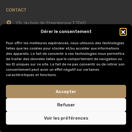
CONTACT
Ch. du bois de Steenkerque 1 7060
Gérer le consentement
Horrues (Soignies)
Pour offrir les meilleures expériences, nous utilisons des technologies
0475 75 60 58
telles que les cookies pour stocker et/ou accéder aux informations
des appareils. Le fait de consentir à ces technologies nous permettra
de traiter des données telles que le comportement de navigation ou
info@immobilieredomus.be
les ID uniques sur ce site. Le fait de ne pas consentir ou de retirer son
consentement peut avoir un effet négatif sur certaines
caractéristiques et fonctions.
AUTORITÉ DE SURVEILLANCE
Accepter
Institut Professionnel des Agents Immobiliers,
Rue du Luxembourg 16
Refuser
1000 Bruxelles
Voir les préférences
IPI Code de déontologie
AXA