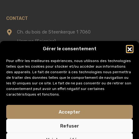
CONTACT
Ch. du bois de Steenkerque 1 7060
Horrues (Soignies)
Gérer le consentement
0475 75 60 58
Pour offrir les meilleures expériences, nous utilisons des technologies
telles que les cookies pour stocker et/ou accéder aux informations
info@immobilieredomus.be
des appareils. Le fait de consentir à ces technologies nous permettra
de traiter des données telles que le comportement de navigation ou
les ID uniques sur ce site. Le fait de ne pas consentir ou de retirer son
consentement peut avoir un effet négatif sur certaines
AUTORITÉ DE SURVEILLANCE
caractéristiques et fonctions.
Institut Professionnel des Agents Immobiliers,
Accepter
Rue du Luxembourg 16
1000 Bruxelles
Refuser
IPI Code de déontologie