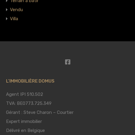
Terrain à bâtir
Vendu
Villa
L’IMMOBILIÈRE DOMUS
Agent IPI 510.502
TVA: BE0773.725.349
Gérant : Steve Charon – Courtier
Expert immobilier
Délivré en Belgique