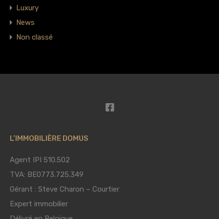
Luxury
News
Non classé
L’IMMOBILIÈRE DOMUS
Agent IPI 510.502
TVA: BE0773.725.349
Gérant : Steve Charon – Courtier
Expert immobilier
Délivré en Belgique