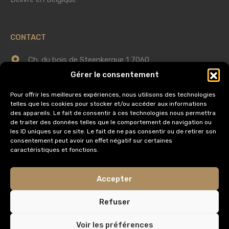
CONTACT
Ch. du bois de Steenkerque 1 7060
Gérer le consentement
Horrues (Soignies)
Pour offrir les meilleures expériences, nous utilisons des technologies
0475 75 60 58
telles que les cookies pour stocker et/ou accéder aux informations
des appareils. Le fait de consentir à ces technologies nous permettra
de traiter des données telles que le comportement de navigation ou
info@immobilieredomus.be
les ID uniques sur ce site. Le fait de ne pas consentir ou de retirer son
consentement peut avoir un effet négatif sur certaines
caractéristiques et fonctions.
AUTORITÉ DE SURVEILLANCE
Accepter
Institut Professionnel des Agents Immobiliers,
Rue du Luxembourg 16
Refuser
1000 Bruxelles
Voir les préférences
IPI Code de déontologie