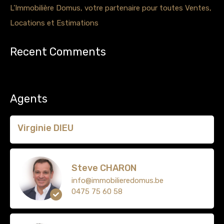
L’Immobilière Domus, votre partenaire pour toutes Ventes,
Locations et Estimations
Recent Comments
Aucun commentaire à afficher.
Agents
Virginie DIEU
Steve CHARON
info@immobilieredomus.be
0475 75 60 58